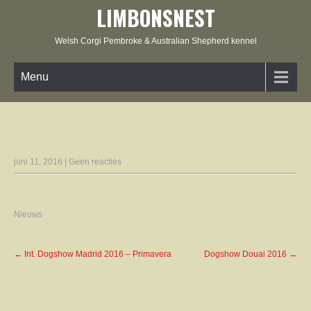
LIMBONSNEST
Welsh Corgi Pembroke & Australian Shepherd kennel
Menu
juni 11, 2016
|
Geen reacties
Nieuws
Post
←
Int. Dogshow Madrid 2016 – Primavera
Dogshow Douai 2016
→
navigation